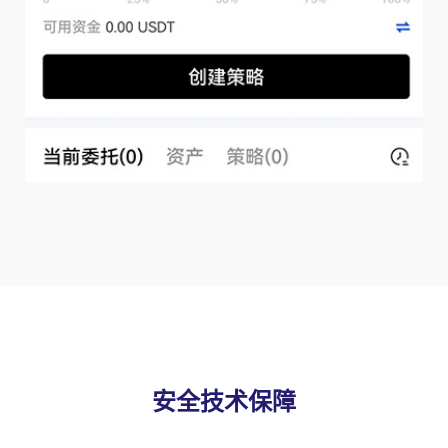
安全技术保障