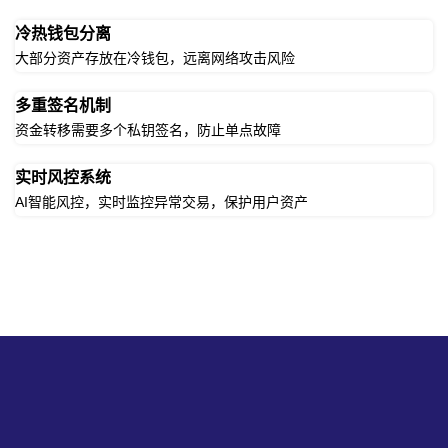
冷热钱包分离
大部分资产存放在冷钱包，远离网络攻击风险
多重签名机制
资金转移需要多个私钥签名，防止单点故障
实时风控系统
AI智能风控，实时监控异常交易，保护用户资产