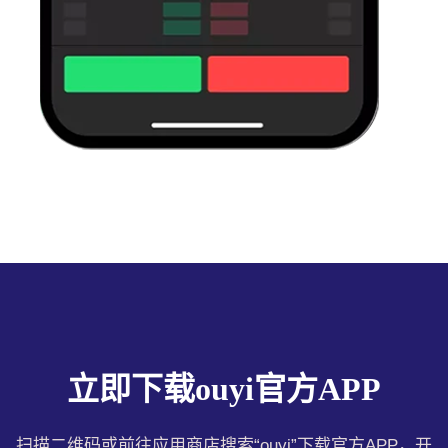
立即下载ouyi官方APP
扫描二维码或前往应用商店搜索“ouyi”下载官方APP，开