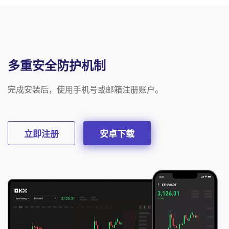
多重安全防护机制
完成安装后，使用手机号或邮箱注册账户。
立即注册
安卓下载