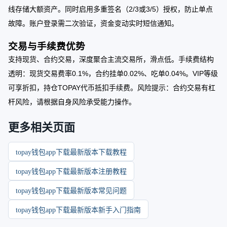
线存储大额资产。同时启用多重签名（2/3或3/5）授权，防止单点
故障。账户登录需二次验证，资金变动实时短信通知。
交易与手续费优势
支持现货、合约交易，深度聚合主流交易所，滑点低。手续费结构
透明：现货交易费率0.1%，合约挂单0.02%、吃单0.04%。VIP等级
可享折扣，持仓TOPAY代币抵扣手续费。风险提示：合约交易有杠
杆风险，请根据自身风险承受能力操作。
更多相关页面
topay钱包app下载最新版本下载教程
topay钱包app下载最新版本注册教程
topay钱包app下载最新版本常见问题
topay钱包app下载最新版本新手入门指南