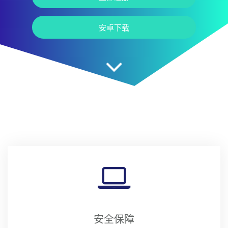
安卓下载
安全保障